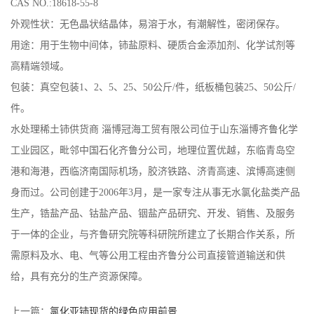
CAS NO.:18618-55-8
外观性状：无色晶状结晶体，易溶于水，有潮解性，密闭保存。
用途：用于生物中间体，铈盐原料、硬质合金添加剂、化学试剂等
高精端领域。
包装：真空包装1、2、5、25、50公斤/件，纸板桶包装25、50公斤/
件。
水处理稀土铈供货商
淄博冠海工贸有限公司位于山东淄博齐鲁化学
工业园区，毗邻中国石化齐鲁分公司，地理位置优越，东临青岛空
港和海港，西临济南国际机场，胶济铁路、济青高速、滨博高速侧
身而过。公司创建于2006年3月，是一家专注从事无水氯化盐类产品
生产，锆盐产品、钴盐产品、铟盐产品研究、开发、销售、及服务
于一体的企业，与齐鲁研究院等科研院所建立了长期合作关系，所
需原料及水、电、气等公用工程由齐鲁分公司直接管道输送和供
给，具有充分的生产资源保障。
上一篇：
氯化亚铈现货的绿色应用前景