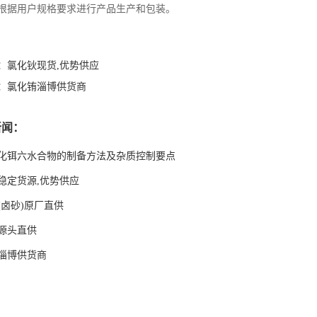
根据用户规格要求进行产品生产和包装。
：
氯化钬现货,优势供应
：
氯化铕淄博供货商
新闻：
化铒六水合物的制备方法及杂质控制要点
稳定货源,优势供应
(卤砂)原厂直供
源头直供
淄博供货商