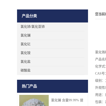
您当前
产品分类
氯化铈/氯化亚铈
氯化镧
氯化钇
氯化铕
氯化铵
产品名
氯化盐
化学式：
碳酸盐
CAS号：
级别：
热门产品
外观性
用途：
氯化镧 含量99.99% 提
包装：真