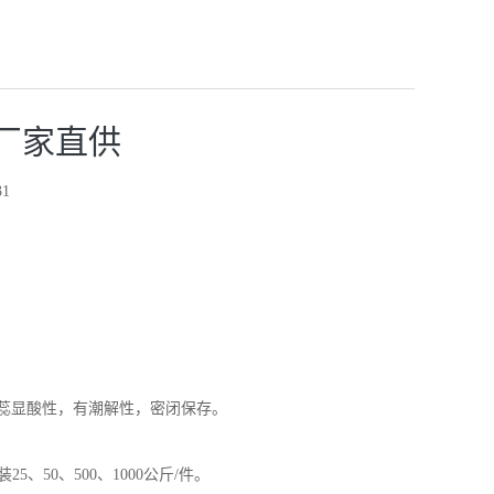
厂家直供
1
蕊显酸性，有潮解性，密闭保存。
5、50、500、1000公斤/件。