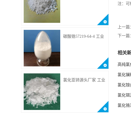
供样品 10099-58-8 货源
注：可
充足
上一篇
下一篇
碳酸锆57219-64-4 工业
级用于纤维处理剂
相关
高纯氯
氯化镧
氯化亚铈源头厂家 工业
氯化铵
级 含量99.99% 7790-86-
5冠海
氯化铒
氯化铕