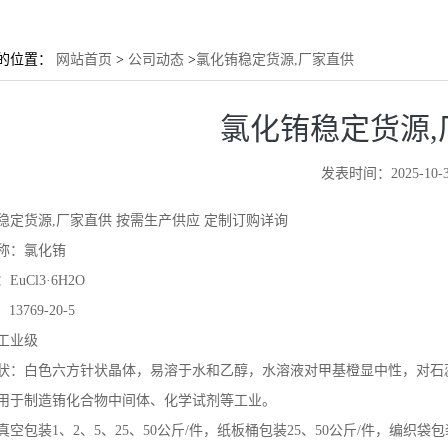
的位置：
网站首页
>
公司动态
>
氯化铕稳定货源,厂家直供
氯化铕稳定货源,
发表时间：2025-10-3
稳定货源,厂家直供 按需生产供应 定制订购详询
称：氯化铕
EuCl3·6H2O
13769-20-5
工业级
状：白色六方针状晶体，易溶于水和乙醇，水溶液对甲基橙显中性，对石
用于制造铕化合物中间体、化学试剂等工业。
空包装1、2、5、25、50公斤/件，纸板桶包装25、50公斤/件，编织袋包装2