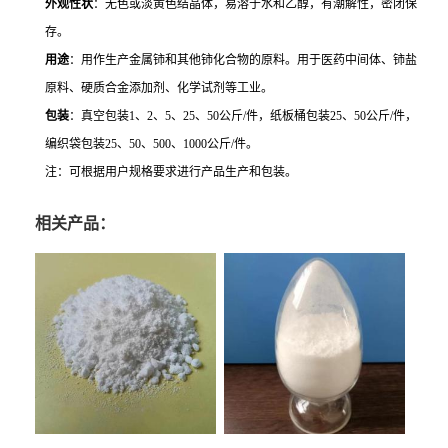
外观性状
：无色或淡黄色结晶体，易溶于水和乙醇，有潮解性，密闭保
存。
用途
：用作生产金属铈和其他铈化合物的原料。用于医药中间体、铈盐
原料、硬质合金添加剂、化学试剂等工业。
包装
：真空包装
1
、
2
、
5
、
25
、
50
公斤
/
件，纸板桶包装
25
、
50
公斤
/
件，
编织袋包装
25
、
50
、
500
、
1000
公斤
/
件。
注：可根据用户规格要求进行产品生产和包装。
相关产品：