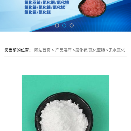
您当前的位置：
网站首页
>
产品展厅
>
氯化铈/氯化亚铈
>
无水氯化
铈 纯度99.99%含量高 现货供应 量大从优 产地货源