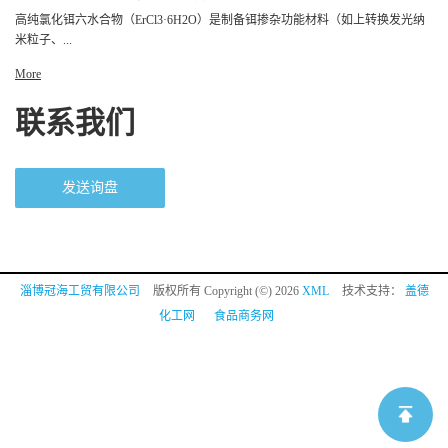
高纯氯化铒六水合物（ErCl3·6H2O）是制备铒掺杂功能材料（如上转换发光纳
米粒子、...
More
联系我们
发送询盘
淄博冠海工贸有限公司
版权所有 Copyright (©) 2026
XML
技术支持：
盖德
化工网
食品商务网