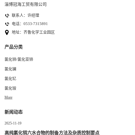
淄博冠海工贸有限公司
联系人：许经理
电话：0533-7315891
地址：齐鲁化学工业园区
产品分类
氯化铈/氯化亚铈
氯化镧
氯化钇
氯化铵
More
新闻动态
2025-11-19
高纯氯化铒六水合物的制备方法及杂质控制要点