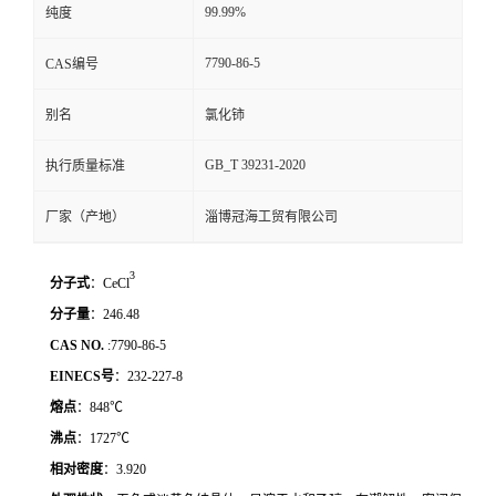
99.99%
纯度
7790-86-5
CAS编号
别名
氯化铈
GB_T 39231-2020
执行质量标准
厂家（产地）
淄博冠海工贸有限公司
3
分子式
：
CeCl
分子量
：
246.48
CAS NO.
:7790-86-5
EINECS
号
：
232-227-8
熔点
：
848
℃
沸点
：
1727
℃
相对密度
：
3.920