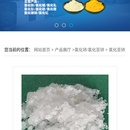
您当前的位置：
网站首页
>
产品展厅
>
氯化铈/氯化亚铈
>
氯化亚铈
源头厂家 工业级 含量99.99% 7790-86-5冠海