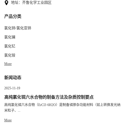
地址：齐鲁化学工业园区
产品分类
氯化铈/氯化亚铈
氯化镧
氯化钇
氯化铵
More
新闻动态
2025-11-19
高纯氯化铒六水合物的制备方法及杂质控制要点
高纯氯化铒六水合物（ErCl3·6H2O）是制备铒掺杂功能材料（如上转换发光纳
米粒子、...
More