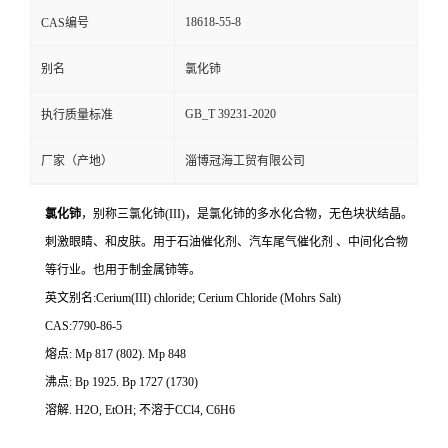
18618-55-8
CAS编号
别名
氯化铈
GB_T 39231-2020
执行质量标准
厂家（产地）
淄博冠海工贸有限公司
氯化铈
，别称三氯化铈(III)，是氯化铈的多水化合物，无色块状结晶。
刺激眼睛、和皮肤。用于石油催化剂、汽车尾气催化剂 、中间化合物
等行业。也用于制金属铈等。
英文别名:Cerium(III) chloride; Cerium Chloride (Mohrs Salt)
CAS:7790-86-5
熔点: Mp 817 (802). Mp 848
沸点: Bp 1925. Bp 1727 (1730)
溶解. H2O, EtOH; 不溶于CCl4, C6H6