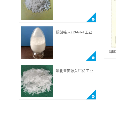
供样品 10099-58-8 货源
充足
碳酸锆57219-64-4 工业
级用于纤维处理剂
淄博
氯化亚铈源头厂家 工业
级 含量99.99% 7790-86-
5冠海