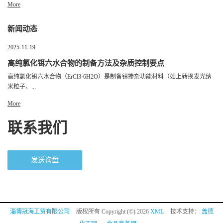
More
新闻动态
2025-11-19
高纯氯化铒六水合物的制备方法及杂质控制要点
高纯氯化铒六水合物（ErCl3·6H2O）是制备铒掺杂功能材料（如上转换发光纳
米粒子、...
More
联系我们
发送询盘
淄博冠海工贸有限公司
版权所有 Copyright (©) 2026
XML
技术支持：
盖德