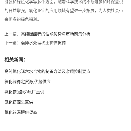
能源和绿色化学等多个方面。随着科学技术的不断进步和环保意识
的日益增强，氯化亚铈的应用领域有望进一步拓展，为人类社会带
来更多的绿色福利。
上一篇：
高纯碳酸铈的性能优势与市场前景分析
下一篇：
淄博水处理稀土铈供货商
相关新闻：
高纯氯化铒六水合物的制备方法及杂质控制要点
氯化镧稳定货源,优势供应
氯化铵(卤砂)原厂直供
氯化铒源头直供
氯化铕淄博供货商