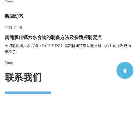
More
新闻动态
2025-11-19
高纯氯化铒六水合物的制备方法及杂质控制要点
高纯氯化铒六水合物（ErCl3·6H2O）是制备铒掺杂功能材料（如上转换发光纳
米粒子、...
More
联系我们
发送询盘
淄博冠海工贸有限公司
版权所有 Copyright (©) 2026
XML
技术支持：
盖德
化工网
食品商务网