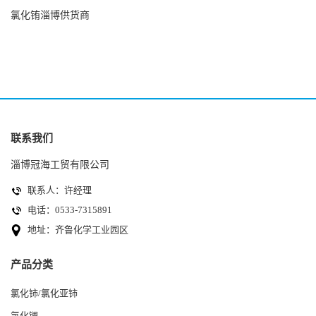
氯化铕淄博供货商
联系我们
淄博冠海工贸有限公司
联系人：许经理
电话：0533-7315891
地址：齐鲁化学工业园区
产品分类
氯化铈/氯化亚铈
氯化镧