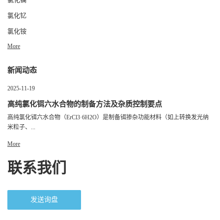
氯化钇
氯化铵
More
新闻动态
2025-11-19
高纯氯化铒六水合物的制备方法及杂质控制要点
高纯氯化铒六水合物（ErCl3·6H2O）是制备铒掺杂功能材料（如上转换发光纳
米粒子、...
More
联系我们
发送询盘