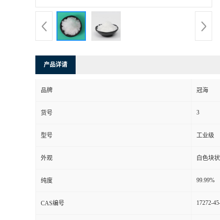
产品详请
品牌
冠海
3
货号
型号
工业级
外观
白色块状
99.99%
纯度
17272-45
CAS编号