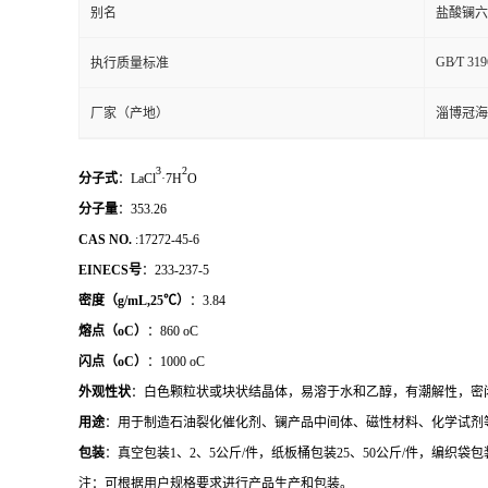
别名
盐酸镧六
GB∕T 319
执行质量标准
厂家（产地）
淄博冠海
3
2
分子式
：LaCl
·7H
O
分子量
：353.26
CAS NO.
:17272-45-6
EINECS
号
：233-237-5
密度（
g/mL,25
℃
）
：3.84
熔点（
oC
）
：860 oC
闪点（
oC
）
：1000 oC
外观性状
：白色颗粒状或块状结晶体，易溶于水和乙醇，有潮解性，密
用途
：用于制造石油裂化催化剂、镧产品中间体、磁性材料、化学试剂
包装
：真空包装1、2、5公斤/件，纸板桶包装25、50公斤/件，编织袋包装25
注：可根据用户规格要求进行产品生产和包装。