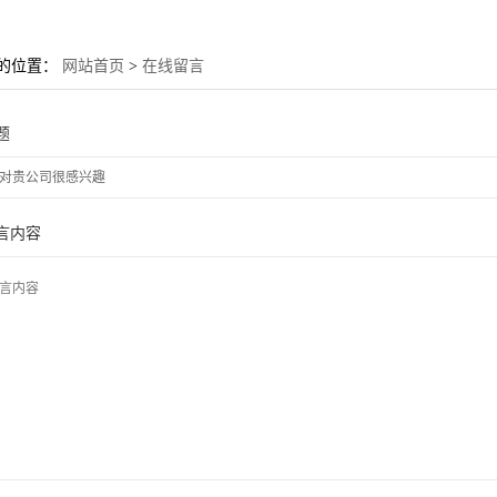
的位置：
网站首页
>
在线留言
题
言内容