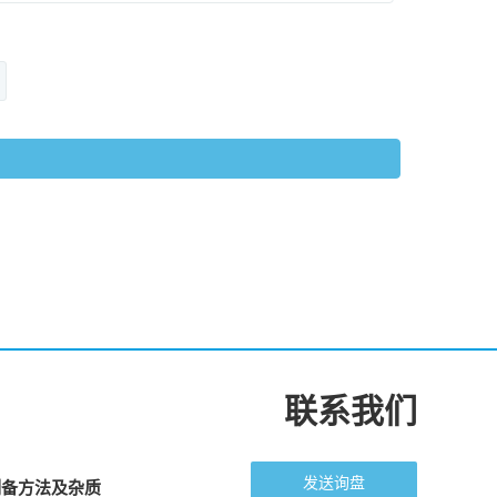
联系我们
发送询盘
制备方法及杂质