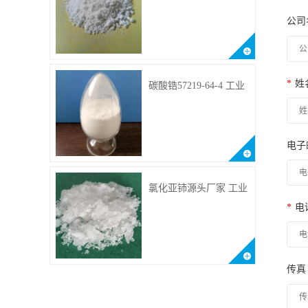
供样品 10099-58-8 货源
充足
公司
*
姓
碳酸锆57219-64-4 工业
级用于纤维处理剂
电子
氯化亚铈源头厂家 工业
级 含量99.99% 7790-86-
*
电
5冠海
传真