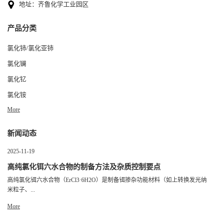
地址：齐鲁化学工业园区
产品分类
氯化铈/氯化亚铈
氯化镧
氯化钇
氯化铵
More
新闻动态
2025-11-19
高纯氯化铒六水合物的制备方法及杂质控制要点
高纯氯化铒六水合物（ErCl3·6H2O）是制备铒掺杂功能材料（如上转换发光纳
米粒子、...
More