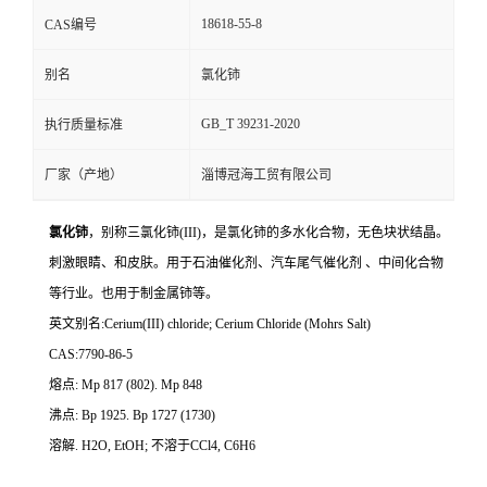
18618-55-8
CAS编号
别名
氯化铈
GB_T 39231-2020
执行质量标准
厂家（产地）
淄博冠海工贸有限公司
氯化铈
，别称三氯化铈(III)，是氯化铈的多水化合物，无色块状结晶。
刺激眼睛、和皮肤。用于石油催化剂、汽车尾气催化剂 、中间化合物
等行业。也用于制金属铈等。
英文别名:Cerium(III) chloride; Cerium Chloride (Mohrs Salt)
CAS:7790-86-5
熔点: Mp 817 (802). Mp 848
沸点: Bp 1925. Bp 1727 (1730)
溶解. H2O, EtOH; 不溶于CCl4, C6H6