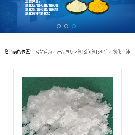
您当前的位置：
网站首页
>
产品展厅
>
氯化铈/氯化亚铈
>
氯化亚铈
源头厂家 工业级 含量99.99% 7790-86-5冠海