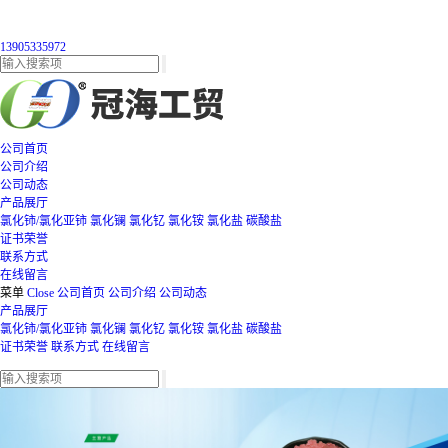
13905335972
公司首页
公司介绍
公司动态
产品展厅
氯化铈/氯化亚铈
氯化镧
氯化钇
氯化铵
氯化盐
碳酸盐
证书荣誉
联系方式
在线留言
菜单
Close
公司首页
公司介绍
公司动态
产品展厅
氯化铈/氯化亚铈
氯化镧
氯化钇
氯化铵
氯化盐
碳酸盐
证书荣誉
联系方式
在线留言