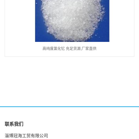
高纯度氯化钇 充足货源,厂家直供
联系我们
淄博冠海工贸有限公司