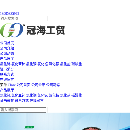
13905335972
公司首页
公司介绍
公司动态
产品展厅
氯化铈/氯化亚铈
氯化镧
氯化钇
氯化铵
氯化盐
碳酸盐
证书荣誉
联系方式
在线留言
菜单
Close
公司首页
公司介绍
公司动态
产品展厅
氯化铈/氯化亚铈
氯化镧
氯化钇
氯化铵
氯化盐
碳酸盐
证书荣誉
联系方式
在线留言