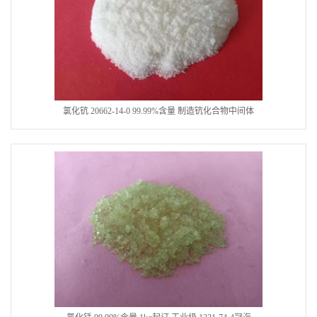
氯化钪 20662-14-0 99.99%含量 制造钪化合物中间体