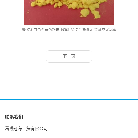
氯化钐 白色至黄色粉末 10361-82-7 性能稳定 货源充足冠海
下一页
联系我们
淄博冠海工贸有限公司