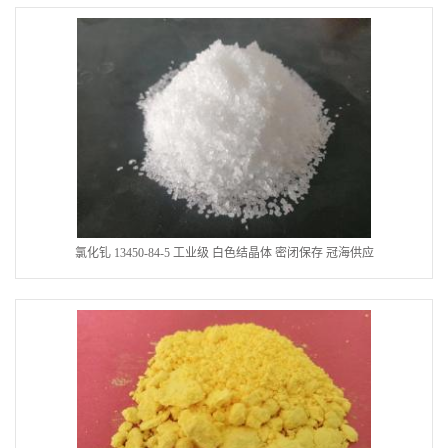
氯化钆 13450-84-5 工业级 白色结晶体 密闭保存 冠海供应