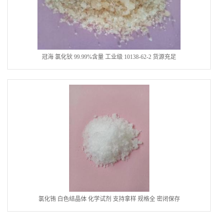
冠海 氯化钬 99.99%含量 工业级 10138-62-2 货源充足
氯化铕 白色结晶体 化学试剂 支持拿样 规格全 密闭保存