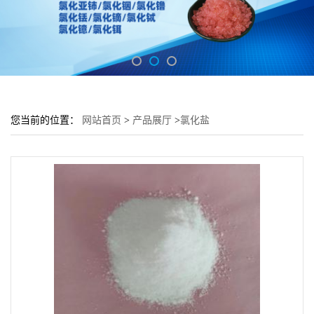
您当前的位置：
网站首页
>
产品展厅
>
氯化盐