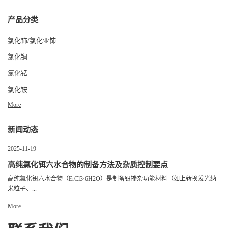
产品分类
氯化铈/氯化亚铈
氯化镧
氯化钇
氯化铵
More
新闻动态
2025-11-19
高纯氯化铒六水合物的制备方法及杂质控制要点
高纯氯化铒六水合物（ErCl3·6H2O）是制备铒掺杂功能材料（如上转换发光纳
米粒子、...
More