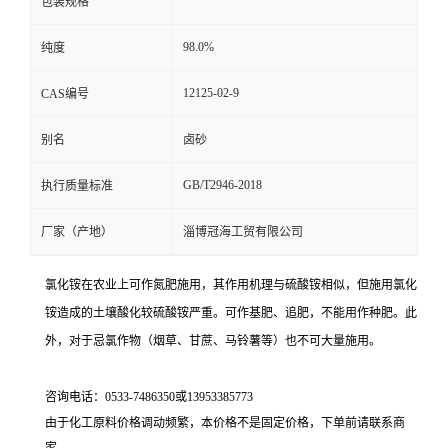
包装规格
98.0%
纯度
12125-02-9
CAS编号
别名
卤砂
GB/T2946-2018
执行质量标准
厂家（产地）
淄博冠海工贸有限公司
氯化铵在农业上可作氮肥施用，其作用机理与硫酸铵相似，但施用氯化
铵造成的土壤酸化较硫酸铵严重。可作基肥、追肥，不能用作种肥。此
外，对于忌氯作物（烟草、甘蔗、马铃薯等）也不可大量施用。
咨询电话：
0533-7486350
或
13953385773
由于化工原料价格调动频繁，本价格不是固定价格，下单前请联系商