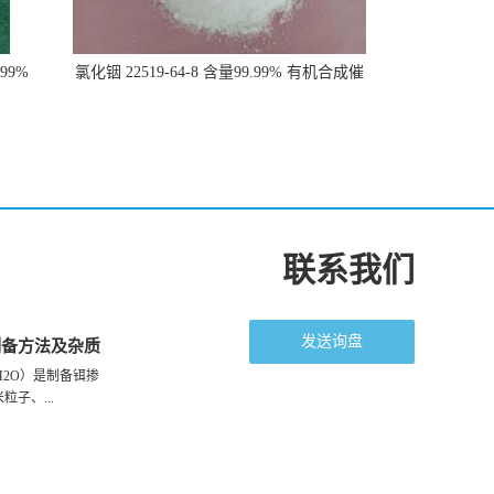
99%
氯化铟 22519-64-8 含量99.99% 有机合成催
化剂 规格全
联系我们
发送询盘
制备方法及杂质
6H2O）是制备铒掺
子、...