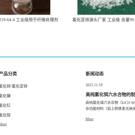
219-64-4 工业级用于纤维处理剂
氯化亚铈源头厂家 工业级 含量99.
7790-86-5冠海
产品分类
新闻动态
2025-11-19
氯化铈/氯化亚铈
高纯氯化铒六水合物的
氯化镧
高纯氯化铒六水合物（ErCl3·
控制要点
氯化钇
杂功能材料（如上转换发光纳米粒
氯化铵
More
More