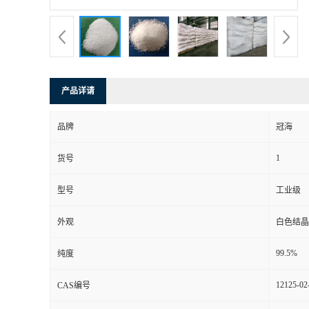
产品详请
品牌
冠海
1
货号
型号
工业级
外观
白色结晶
99.5%
纯度
12125-02
CAS编号