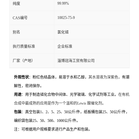
99.99%
纯度
10025-75-9
CAS编号
别名
氯化铒
执行质量标准
企业标准
厂家（产地）
淄博冠海工贸有限公司
外观性状
：粉红色结晶体，易溶于水和乙醇，
其水溶液为深紫色，
有潮
解性，密闭保存。
用途
：用于制造铒化合物中间体、光学玻璃、化学试剂等工业。
在有机
合成中最成熟的应用是作为一个温和的Lewis 酸催化剂。
包装
：真空包装
1
、
2
、
5
、
25
、
50
公斤
/
件，纸板桶包装
25
、
50
公斤
/
件，
编织袋包装
25
、
50
、
500
、
1000
公斤
/
件。
注：可根据用户规格要求进行产品生产和包装。