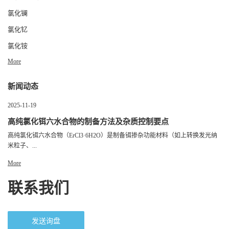
氯化镧
氯化钇
氯化铵
More
新闻动态
2025-11-19
高纯氯化铒六水合物的制备方法及杂质控制要点
高纯氯化铒六水合物（ErCl3·6H2O）是制备铒掺杂功能材料（如上转换发光纳
米粒子、...
More
联系我们
发送询盘