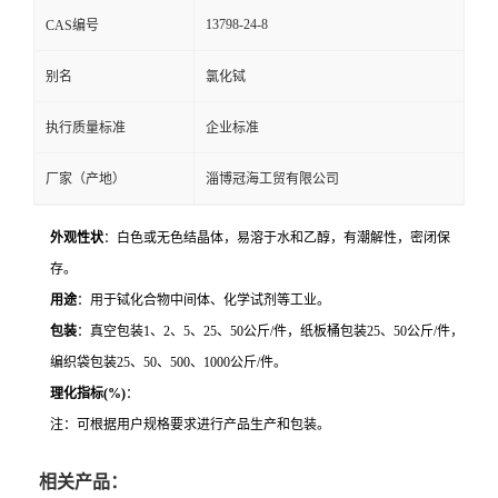
13798-24-8
CAS编号
别名
氯化铽
执行质量标准
企业标准
厂家（产地）
淄博冠海工贸有限公司
外观性状
：白色或无色结晶体，易溶于水和乙醇，有潮解性，密闭保
存。
用途
：用于铽化合物中间体、化学试剂等工业。
包装
：真空包装
1
、
2
、
5
、
25
、
50
公斤
/
件，纸板桶包装
25
、
50
公斤
/
件，
编织袋包装
25
、
50
、
500
、
1000
公斤
/
件。
理化指标
(%)
：
注：可根据用户规格要求进行产品生产和包装。
相关产品：