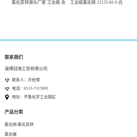
氯化亚铈源头厂家 工业级 含
工业级氯化铵 12125-02-9 白
量99.99% 7790-86-5冠海
色颗粒性粉末 石油化工助剂
联系我们
淄博冠海工贸有限公司
联系人：许经理
电话：0533-7315891
地址：齐鲁化学工业园区
产品分类
氯化铈/氯化亚铈
氯化镧