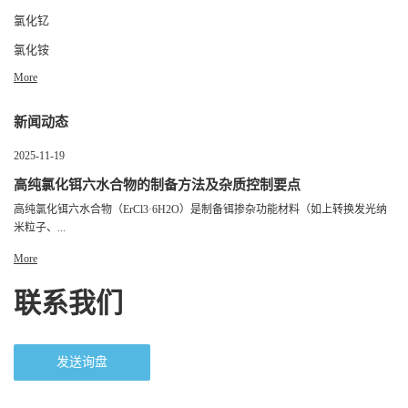
氯化钇
氯化铵
More
新闻动态
2025-11-19
高纯氯化铒六水合物的制备方法及杂质控制要点
高纯氯化铒六水合物（ErCl3·6H2O）是制备铒掺杂功能材料（如上转换发光纳
米粒子、...
More
联系我们
发送询盘