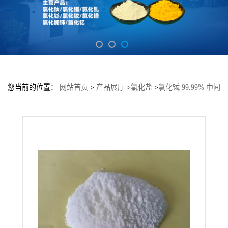
您当前的位置：
网站首页
>
产品展厅
>
氯化盐
>
氯化铽 99.99% 中间
体化学试剂 密闭保存 货源充足