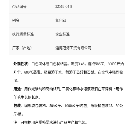
22519-64-8
CAS编号
别名
氯化铟
执行质量标准
企业标准
厂家（产地）
淄博冠海工贸有限公司
外观性状
：白色固体或白色状结晶。密度
3.46
。熔点
586
℃，
300
℃开始
升华。
600
℃蒸发。极易溶于水，稍溶于乙醇和乙醚。在空气中强烈吸
湿。
用途
：用作光谱纯和高纯试剂
,
三氯化铟稀水溶液喷洒在草饲料上用作
羊毛生长促长剂。
包装
：编织袋包装
25
、
50/
公斤、
1000
公斤
/
吨包，纸板桶包装
25
、
50
公
斤
/
桶。
注：可根据用户规格要求进行产品生产和包装。