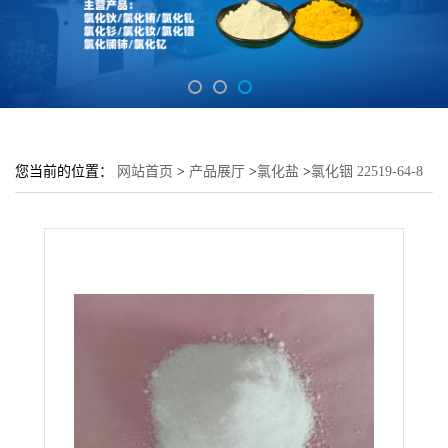
您当前的位置：
网站首页
>
产品展厅
>
氯化盐
>
氯化铟 22519-64-8
含量99.99% 有机合成催化剂 规格全