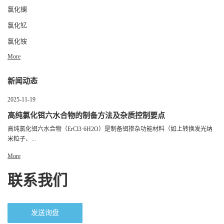
氯化镧
氯化钇
氯化铵
More
新闻动态
2025-11-19
高纯氯化铒六水合物的制备方法及杂质控制要点
高纯氯化铒六水合物（ErCl3·6H2O）是制备铒掺杂功能材料（如上转换发光纳
米粒子、...
More
联系我们
发送询盘