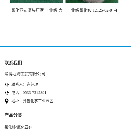
氯化亚铈源头厂家 工业级 含
工业级氯化铵 12125-02-9 白
量99.99% 7790-86-5冠海
色颗粒性粉末 石油化工助剂
联系我们
淄博冠海工贸有限公司
联系人：许经理
电话：0533-7315891
地址：齐鲁化学工业园区
产品分类
氯化铈/氯化亚铈