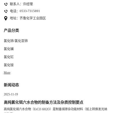
联系人：许经理
电话：0533-7315891
地址：齐鲁化学工业园区
产品分类
氯化铈/氯化亚铈
氯化镧
氯化钇
氯化铵
More
新闻动态
2025-11-19
高纯氯化铒六水合物的制备方法及杂质控制要点
高纯氯化铒六水合物（ErCl3·6H2O）是制备铒掺杂功能材料（如上转换发光纳