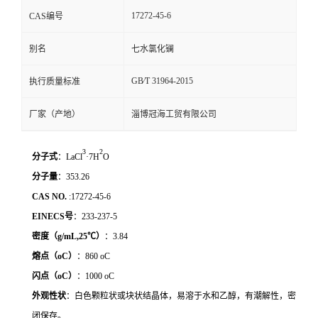
17272-45-6
CAS编号
别名
七水氯化镧
GB∕T 31964-2015
执行质量标准
厂家（产地）
淄博冠海工贸有限公司
3
2
分子式
：
LaCl
·
7H
O
分子量
：
353.26
CAS NO.
:17272-45-6
EINECS
号
：233-237-5
密度（
g/mL,25
℃
）
：3.84
熔点（
oC
）
：860 oC
闪点（
oC
）
：1000 oC
外观性状
：白色颗粒状或块状结晶体，易溶于水和乙醇，有潮解性，密
闭保存。