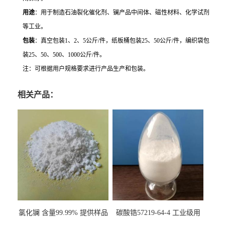
用途
：用于制造石油裂化催化剂、镧产品中间体、磁性材料、化学试剂
等工业。
包装
：真空包装
1
、
2
、
5
公斤
/
件，纸板桶包装
25
、
50
公斤
/
件，编织袋包
装
25
、
50
、
500
、
1000
公斤
/
件。
注：可根据用户规格要求进行产品生产和包装。
相关产品：
氯化镧 含量99.99% 提供样品
碳酸锆57219-64-4 工业级用