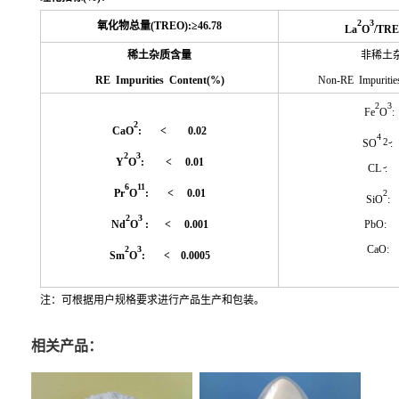
2
3
氧化物总量
(TREO):≥46.78
La
O
/TRE
稀土杂质含量
非稀土
RE Impurities Content(%)
Non-RE Impuritie
2
3
Fe
O
:
2
CaO
: < 0.02
4
2-
SO
:
2
3
Y
O
: < 0.01
-
CL
: 
6
11
Pr
O
: < 0.01
2
SiO
:
2
3
Nd
O
: < 0.001
PbO: 
CaO: 
2
3
Sm
O
: < 0.0005
注：可根据用户规格要求进行产品生产和包装。
相关产品：