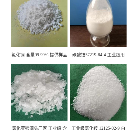
氯化镧 含量99.99% 提供样品
碳酸锆57219-64-4 工业级用
10099-58-8 货源充足
于纤维处理剂
氯化亚铈源头厂家 工业级 含
工业级氯化铵 12125-02-9 白
量99.99% 7790-86-5冠海
色颗粒性粉末 石油化工助剂