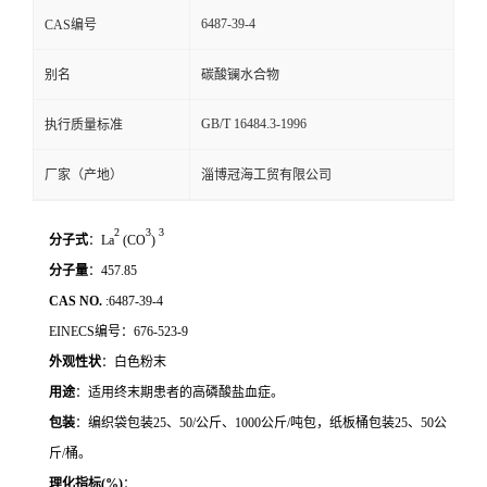
6487-39-4
CAS编号
别名
碳酸镧水合物
GB/T 16484.3-1996
执行质量标准
厂家（产地）
淄博冠海工贸有限公司
2
3
3
分子式
：La
(CO
)
分子量
：
457.85
CAS NO.
:6487-39-4
EINECS编号：
676-523-9
外观性状
：白色粉末
用途
：适用终末期患者的高磷酸盐血症。
包装
：编织袋包装
25
、
50/
公斤、
1000
公斤
/
吨包，纸板桶包装
25
、
50
公
斤
/
桶。
理化指标
(%)
：