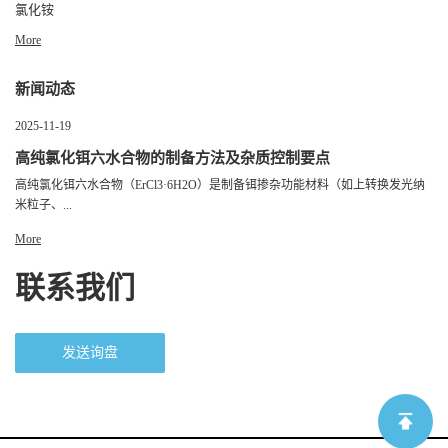
氯化铵
More
新闻动态
2025-11-19
高纯氯化铒六水合物的制备方法及杂质控制要点
高纯氯化铒六水合物（ErCl3·6H2O）是制备铒掺杂功能材料（如上转换发光纳
米粒子、...
More
联系我们
发送询盘