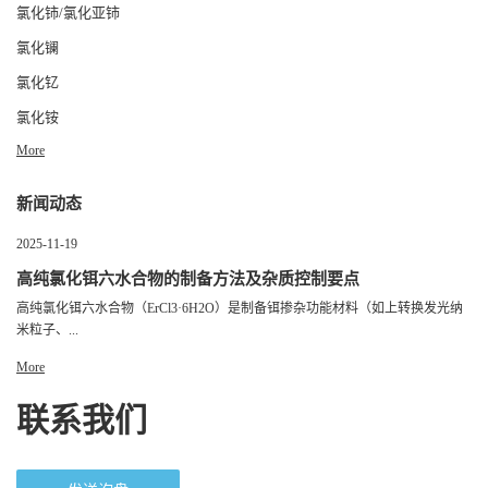
氯化铈/氯化亚铈
氯化镧
氯化钇
氯化铵
More
新闻动态
2025-11-19
高纯氯化铒六水合物的制备方法及杂质控制要点
高纯氯化铒六水合物（ErCl3·6H2O）是制备铒掺杂功能材料（如上转换发光纳
米粒子、...
More
联系我们