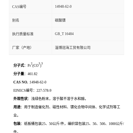
14948-62-0
CAS编号
别名
碳酸镨
GB_T 16484
执行质量标准
厂家（产地）
淄博冠海工贸有限公司
2
3
3
分子式
：
Pr
(CO
)
分子量
：
461.82
CAS NO.
:14948-62-0
EINECS编号：
227-578-9
外观性状
：浅绿色粉末，溶于酸不溶于水和醇。
用途
：用于制造催化剂、磁性材料、镨化合物中间体、化学试剂等工
业。
包装
：纸板桶包装
25
、
50
公斤
/
件，编织袋包装
25
、
50
、
500
、
1000
公斤
/
件。