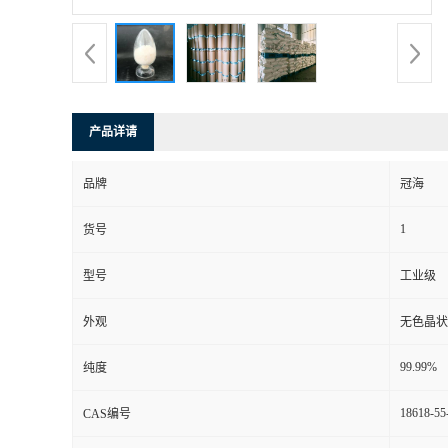
产品详请
品牌
冠海
1
货号
型号
工业级
外观
无色晶状
99.99%
纯度
18618-55
CAS编号