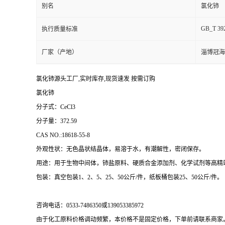
别名
氯化铈
GB_T 39
执行质量标准
厂家（产地）
淄博冠海
氯化铈源头工厂,实时库存,现货速发 按需订购
氯化铈
分子式：CeCl3
分子量：372.59
CAS NO.:18618-55-8
外观性状：无色晶状结晶体，易溶于水，有潮解性，密闭保存。
用途：用于生物中间体，铈盐原料、硬质合金添加剂、化学试剂等高精
包装：真空包装1、2、5、25、50公斤/件，纸板桶包装25、50公斤/件。
咨询电话：
0533-7486350
或
139053385972
由于化工原料价格调动频繁，本价格不是固定价格，下单前请联系商家