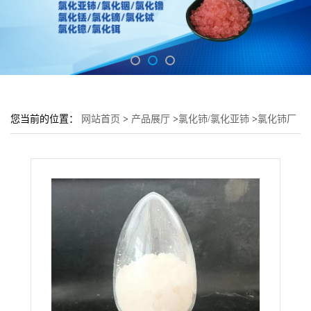
您当前的位置：
网站首页
>
产品展厅
>
氯化铈/氯化亚铈
>
氯化铈厂
家货源,按需订购