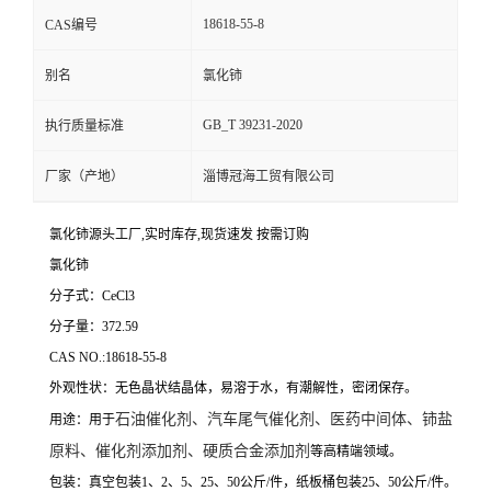
18618-55-8
CAS编号
别名
氯化铈
GB_T 39231-2020
执行质量标准
厂家（产地）
淄博冠海工贸有限公司
氯化铈源头工厂,实时库存,现货速发 按需订购
氯化铈
分子式：CeCl3
分子量：372.59
CAS NO.:18618-55-8
外观性状：无色晶状结晶体，易溶于水，有潮解性，密闭保存。
石油催化剂、汽车尾气催化剂、医药中间体、铈盐
用途：用于
原料、催化剂添加剂、硬质合金添加剂
等高精端领域。
包装：真空包装1、2、5、25、50公斤/件，纸板桶包装25、50公斤/件。