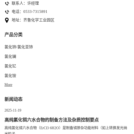
联系人：许经理
电话：0533-7315891
地址：齐鲁化学工业园区
产品分类
氯化铈/氯化亚铈
氯化镧
氯化钇
氯化铵
More
新闻动态
2025-11-19
高纯氯化铒六水合物的制备方法及杂质控制要点
高纯氯化铒六水合物（ErCl3·6H2O）是制备铒掺杂功能材料（如上转换发光纳