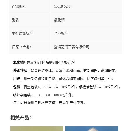
15059-52-6
CAS编号
别名
氯化镝
执行质量标准
企业标准
厂家（产地）
淄博冠海工贸有限公司
氯化镝
厂家定制订购 按需订购 价格详询
外观性状
：淡黄色结晶体，易溶于水和乙醇，有潮解性，密闭保存。
用途
：用于制造镝铁化合物、镝化合物中间体、化学试剂等工业。
包装
：真空包装
1
、
2
、
5
、
25
、
50
公斤
/
件，纸板桶包装
25
、
50
公斤
/
件，
编织袋包装
25
、
50
、
500
、
1000
公斤
/
件。
注：可根据用户规格要求进行产品生产和包装。
相关产品：