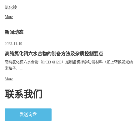
氯化铵
More
新闻动态
2025-11-19
高纯氯化铒六水合物的制备方法及杂质控制要点
高纯氯化铒六水合物（ErCl3·6H2O）是制备铒掺杂功能材料（如上转换发光纳
米粒子、...
More
联系我们
发送询盘