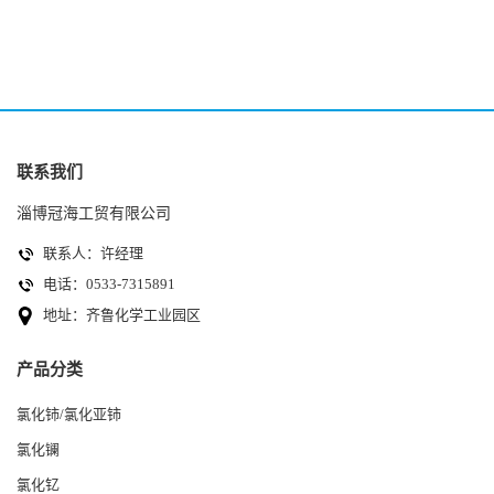
量99.99% 7790-86-5冠海
色颗粒性粉末 石油化工助剂
联系我们
淄博冠海工贸有限公司
联系人：许经理
电话：0533-7315891
地址：齐鲁化学工业园区
产品分类
氯化铈/氯化亚铈
氯化镧
氯化钇