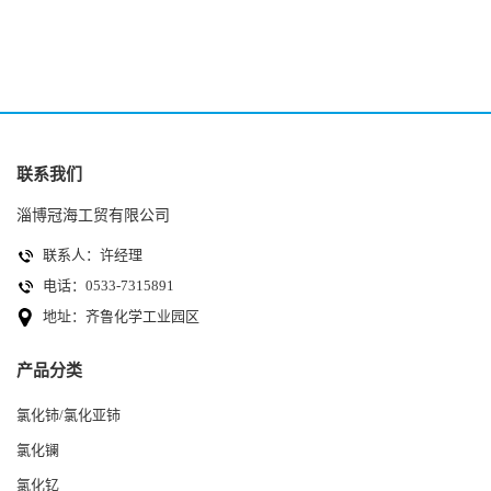
量99.99% 7790-86-5冠海
色颗粒性粉末 石油化工助剂
联系我们
淄博冠海工贸有限公司
联系人：许经理
电话：0533-7315891
地址：齐鲁化学工业园区
产品分类
氯化铈/氯化亚铈
氯化镧
氯化钇