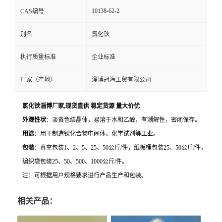
10138-62-2
CAS编号
别名
氯化钬
执行质量标准
企业标准
厂家（产地）
淄博冠海工贸有限公司
氯化钬淄博厂家,现货直供 稳定货源 量大价优
外观性状
：淡黄色结晶体，易溶于水和乙醇，有潮解性，密闭保存。
用途
：用于制造钬化合物中间体、化学试剂等工业。
包装
：真空包装
1
、
2
、
5
、
25
、
50
公斤
/
件，纸板桶包装
25
、
50
公斤
/
件，
编织袋包装
25
、
50
、
500
、
1000
公斤
/
件。
注：可根据用户规格要求进行产品生产和包装。
相关产品：