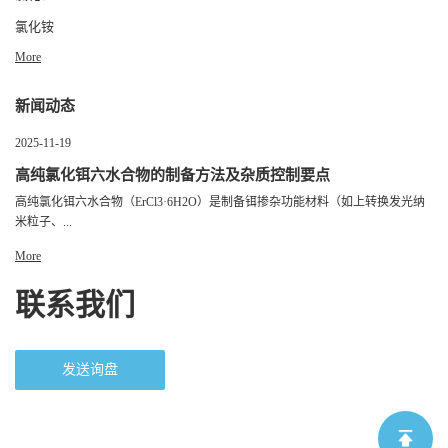
氯化铵
More
新闻动态
2025-11-19
高纯氯化铒六水合物的制备方法及杂质控制要点
高纯氯化铒六水合物（ErCl3·6H2O）是制备铒掺杂功能材料（如上转换发光纳
米粒子、...
More
联系我们
发送询盘