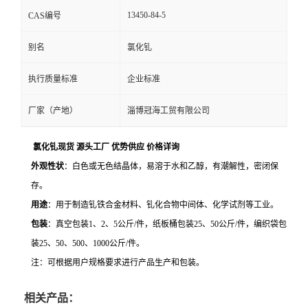
13450-84-5
CAS编号
别名
氯化钆
执行质量标准
企业标准
厂家（产地）
淄博冠海工贸有限公司
氯化钆现货 源头工厂 优势供应 价格详询
外观性状
：白色或无色结晶体，易溶于水和乙醇，有潮解性，密闭保
存。
用途
：用于制造钆铁合金材料、钆化合物中间体、化学试剂等工业。
包装
：真空包装
1
、
2
、
5
公斤
/
件，纸板桶包装
25
、
50
公斤
/
件，编织袋包
装
25
、
50
、
500
、
1000
公斤
/
件。
注：可根据用户规格要求进行产品生产和包装。
相关产品：