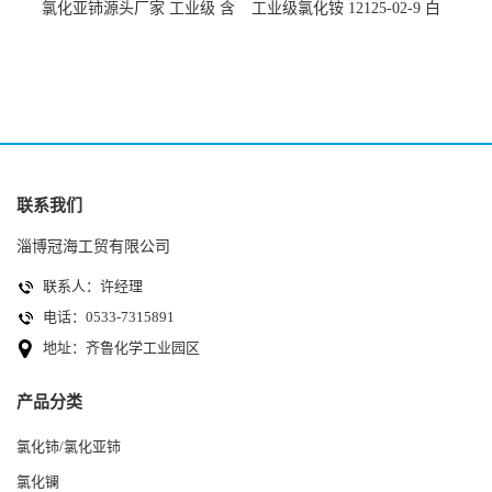
氯化亚铈源头厂家 工业级 含
工业级氯化铵 12125-02-9 白
量99.99% 7790-86-5冠海
色颗粒性粉末 石油化工助剂
联系我们
淄博冠海工贸有限公司
联系人：许经理
电话：0533-7315891
地址：齐鲁化学工业园区
产品分类
氯化铈/氯化亚铈
氯化镧