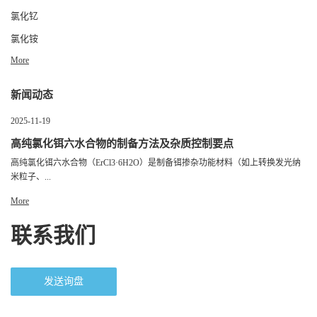
氯化钇
氯化铵
More
新闻动态
2025-11-19
高纯氯化铒六水合物的制备方法及杂质控制要点
高纯氯化铒六水合物（ErCl3·6H2O）是制备铒掺杂功能材料（如上转换发光纳
米粒子、...
More
联系我们
发送询盘