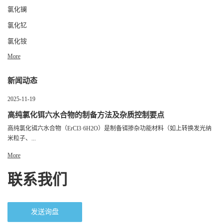
氯化镧
氯化钇
氯化铵
More
新闻动态
2025-11-19
高纯氯化铒六水合物的制备方法及杂质控制要点
高纯氯化铒六水合物（ErCl3·6H2O）是制备铒掺杂功能材料（如上转换发光纳
米粒子、...
More
联系我们
发送询盘