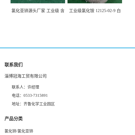
氯化亚铈源头厂家 工业级 含
工业级氯化铵 12125-02-9 白
量99.99% 7790-86-5冠海
色颗粒性粉末 石油化工助剂
联系我们
淄博冠海工贸有限公司
联系人：许经理
电话：0533-7315891
地址：齐鲁化学工业园区
产品分类
氯化铈/氯化亚铈