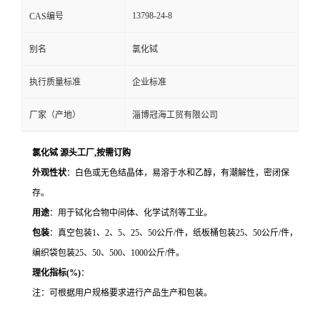
13798-24-8
CAS编号
别名
氯化铽
执行质量标准
企业标准
厂家（产地）
淄博冠海工贸有限公司
氯化铽 源头工厂,按需订购
外观性状
：白色或无色结晶体，易溶于水和乙醇，有潮解性，密闭保
存。
用途
：用于铽化合物中间体、化学试剂等工业。
包装
：真空包装
1
、
2
、
5
、
25
、
50
公斤
/
件，纸板桶包装
25
、
50
公斤
/
件，
编织袋包装
25
、
50
、
500
、
1000
公斤
/
件。
理化指标
(%)
：
注：可根据用户规格要求进行产品生产和包装。