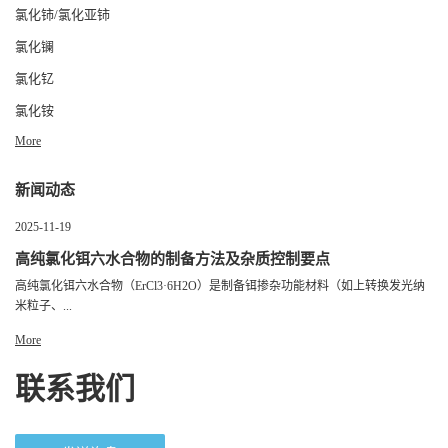
氯化铈/氯化亚铈
氯化镧
氯化钇
氯化铵
More
新闻动态
2025-11-19
高纯氯化铒六水合物的制备方法及杂质控制要点
高纯氯化铒六水合物（ErCl3·6H2O）是制备铒掺杂功能材料（如上转换发光纳
米粒子、...
More
联系我们