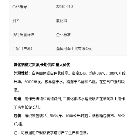
22519-64-8
CAS编号
别名
氯化铟
执行质量标准
企业标准
厂家（产地）
淄博冠海工贸有限公司
氯化铟稳定货源,长期供应 量大价优
外观性状
：白色固体或白色状结晶。密度
3.46
。熔点
586
℃，
300
℃开始
升华。
600
℃蒸发。极易溶于水，稍溶于乙醇和乙醚。在空气中强烈吸
湿。
用途
：用作光谱纯和高纯试剂
,
三氯化铟稀水溶液喷洒在草饲料上用作
羊毛生长促长剂。
包装
：编织袋包装
25
、
50/
公斤、
1000
公斤
/
吨包，纸板桶包装
25
、
50
公
斤
/
桶。
注：可根据用户规格要求进行产品生产和包装。