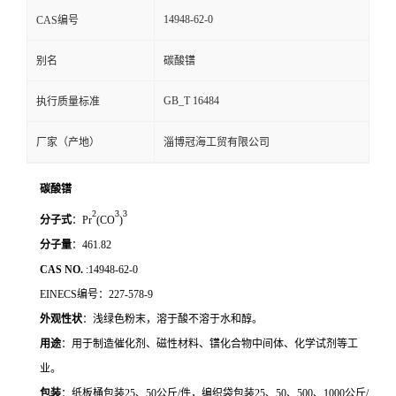
14948-62-0
CAS编号
别名
碳酸镨
GB_T 16484
执行质量标准
厂家（产地）
淄博冠海工贸有限公司
碳酸镨
2
3
3
分子式
：
Pr
(CO
)
分子量
：
461.82
CAS NO.
:14948-62-0
EINECS编号：
227-578-9
外观性状
：浅绿色粉末，溶于酸不溶于水和醇。
用途
：用于制造催化剂、磁性材料、镨化合物中间体、化学试剂等工
业。
包装
：纸板桶包装
25
、
50
公斤
/
件，编织袋包装
25
、
50
、
500
、
1000
公斤
/