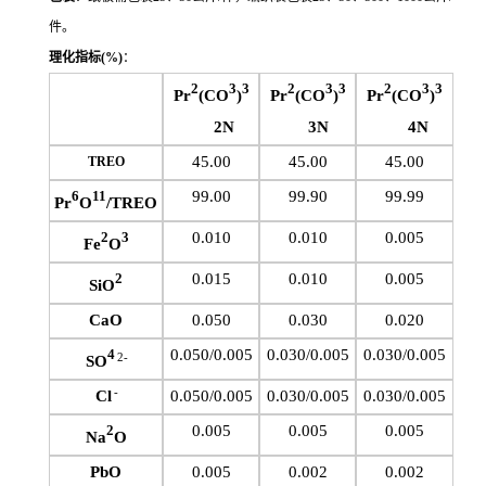
件。
理化指标
(%)
：
2
3
3
2
3
3
2
3
3
Pr
(CO
)
Pr
(CO
)
Pr
(CO
)
2N
3N
4N
45.00
45.00
45.00
TREO
99.00
99.90
99.99
6
11
Pr
O
/TREO
0.010
0.010
0.005
2
3
Fe
O
0.015
0.010
0.005
2
SiO
CaO
0.050
0.030
0.020
0.050/0.005
0.030/0.005
0.030/0.005
4
2-
SO
-
Cl
0.050/0.005
0.030/0.005
0.030/0.005
0.005
0.005
0.005
2
Na
O
PbO
0.005
0.002
0.002