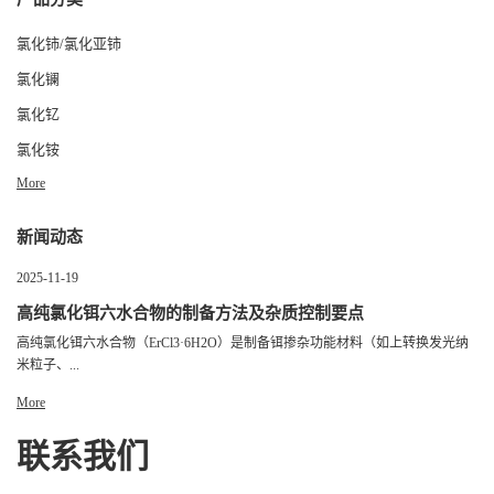
氯化铈/氯化亚铈
氯化镧
氯化钇
氯化铵
More
新闻动态
2025-11-19
高纯氯化铒六水合物的制备方法及杂质控制要点
高纯氯化铒六水合物（ErCl3·6H2O）是制备铒掺杂功能材料（如上转换发光纳
米粒子、...
More
联系我们