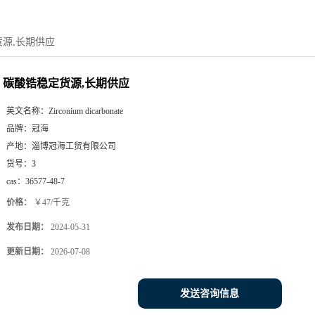
源,长期供应
碳酸锆稳定货源,长期供应
英文名称：
Zirconium dicarbonate
品牌：
冠海
产地：
淄博冠海工贸有限公司
货号：
3
cas：
36577-48-7
价格：
￥47/千克
发布日期：
2024-05-31
更新日期：
2026-07-08
发送咨询信息