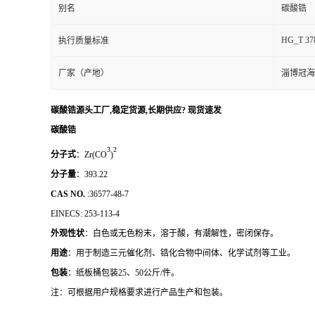
别名
碳酸锆
HG_T 37
执行质量标准
厂家（产地）
淄博冠海
碳酸锆源头工厂,稳定货源,长期供应? 现货速发
碳酸锆
3
2
分子式
：
Zr(CO
)
分子量
：
393.22
CAS NO.
:36577-48-7
EINECS: 253-113-4
外观性状
：白色或无色粉末，溶于酸，有潮解性，密闭保存。
用途
：用于制造三元催化剂、锆化合物中间体、化学试剂等工业。
包装
：纸板桶包装
25
、
50
公斤
/
件。
注：可根据用户规格要求进行产品生产和包装。