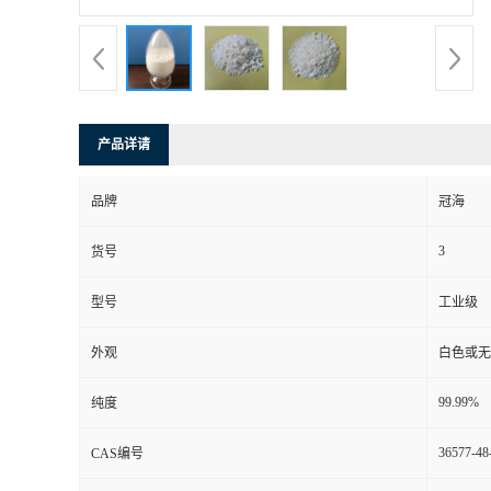
产品详请
品牌
冠海
3
货号
型号
工业级
外观
白色或无
99.99%
纯度
36577-48
CAS编号