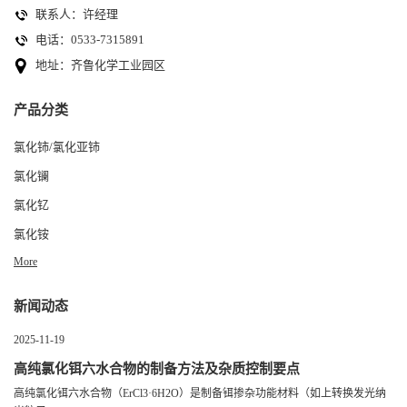
联系人：许经理
电话：0533-7315891
地址：齐鲁化学工业园区
产品分类
氯化铈/氯化亚铈
氯化镧
氯化钇
氯化铵
More
新闻动态
2025-11-19
高纯氯化铒六水合物的制备方法及杂质控制要点
高纯氯化铒六水合物（ErCl3·6H2O）是制备铒掺杂功能材料（如上转换发光纳