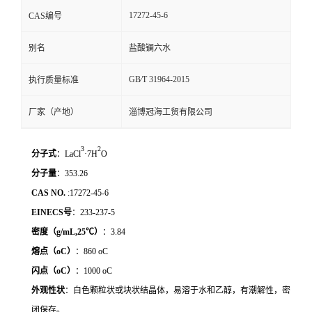
17272-45-6
CAS编号
别名
盐酸镧六水
GB∕T 31964-2015
执行质量标准
厂家（产地）
淄博冠海工贸有限公司
3
2
分子式
：LaCl
·7H
O
分子量
：353.26
CAS NO.
:17272-45-6
EINECS
号
：233-237-5
密度（
g/mL,25
℃
）
：3.84
熔点（
oC
）
：860 oC
闪点（
oC
）
：1000 oC
外观性状
：白色颗粒状或块状结晶体，易溶于水和乙醇，有潮解性，密
闭保存。