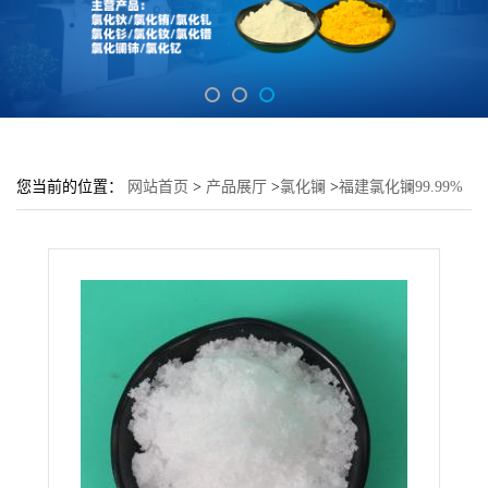
您当前的位置：
网站首页
>
产品展厅
>
氯化镧
>
福建氯化镧99.99%
含量 高1kg起 石油催化剂用