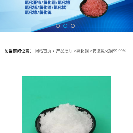
您当前的位置：
网站首页
>
产品展厅
>
氯化镧
>
安徽氯化镧99.99%
含量高 1kg起 石油催化剂用