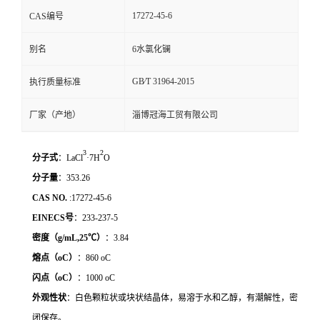
17272-45-6
CAS编号
别名
6水氯化镧
GB∕T 31964-2015
执行质量标准
厂家（产地）
淄博冠海工贸有限公司
3
2
分子式
：LaCl
·7H
O
分子量
：353.26
CAS NO.
:17272-45-6
EINECS
号
：233-237-5
密度（
g/mL,25
℃
）
：3.84
熔点（
oC
）
：860 oC
闪点（
oC
）
：1000 oC
外观性状
：白色颗粒状或块状结晶体，易溶于水和乙醇，有潮解性，密
闭保存。