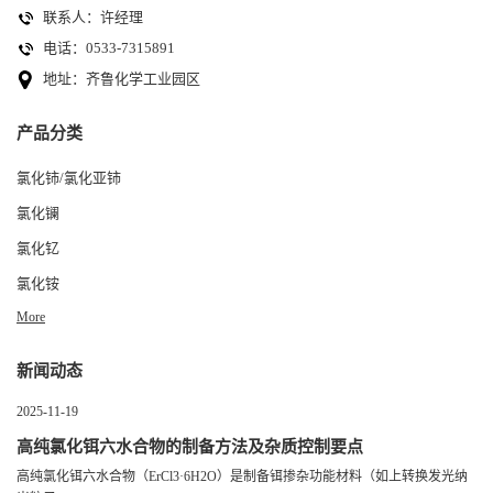
联系人：许经理
电话：0533-7315891
地址：齐鲁化学工业园区
产品分类
氯化铈/氯化亚铈
氯化镧
氯化钇
氯化铵
More
新闻动态
2025-11-19
高纯氯化铒六水合物的制备方法及杂质控制要点
高纯氯化铒六水合物（ErCl3·6H2O）是制备铒掺杂功能材料（如上转换发光纳