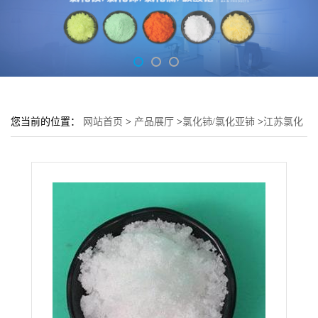
您当前的位置：
网站首页
>
产品展厅
>
氯化铈/氯化亚铈
>
江苏氯化
铈 催化剂 含量99.99% 支持拿样 货源充足