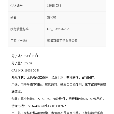
18618-55-8
CAS编号
别名
氯化铈
GB_T 39231-2020
执行质量标准
厂家（产地）
淄博冠海工贸有限公司
3
2
分子式：CeCl
·7H
O
分子量：372.59
CAS NO.:18618-55-8
外观性状：无色晶状结晶体，易溶于水，有潮解性，密闭保存。
用途：用于生物中间体，铈盐原料、硬质合金添加剂、化学试剂等高精
端领域。
包装：真空包装1、2、5、25、50公斤/件，纸板桶包装25、50公斤/件。
咨询电话：0533-7486350或139053385972
由于化工原料价格调动频繁，本价格不是固定价格，下单前请联系商