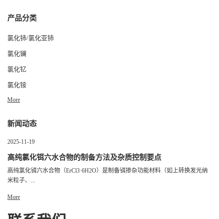
产品分类
氯化铈/氯化亚铈
氯化镧
氯化钇
氯化铵
More
新闻动态
2025-11-19
高纯氯化铒六水合物的制备方法及杂质控制要点
高纯氯化铒六水合物（ErCl3·6H2O）是制备铒掺杂功能材料（如上转换发光纳
米粒子、...
More