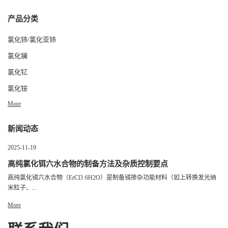
产品分类
氯化铈/氯化亚铈
氯化镧
氯化钇
氯化铵
More
新闻动态
2025-11-19
高纯氯化铒六水合物的制备方法及杂质控制要点
高纯氯化铒六水合物（ErCl3·6H2O）是制备铒掺杂功能材料（如上转换发光纳
米粒子、...
More