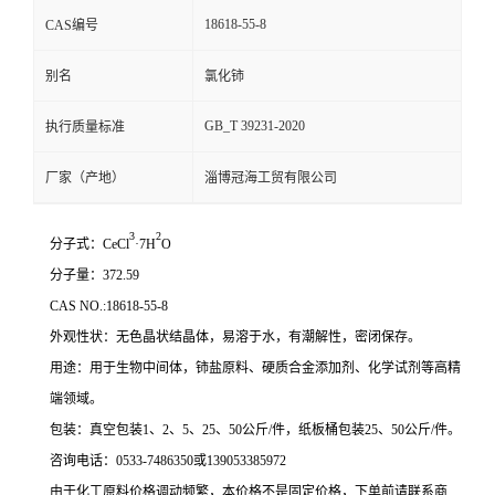
18618-55-8
CAS编号
别名
氯化铈
GB_T 39231-2020
执行质量标准
厂家（产地）
淄博冠海工贸有限公司
3
2
分子式：CeCl
·7H
O
分子量：372.59
CAS NO.:18618-55-8
外观性状：无色晶状结晶体，易溶于水，有潮解性，密闭保存。
用途：用于生物中间体，铈盐原料、硬质合金添加剂、化学试剂等高精
端领域。
包装：真空包装1、2、5、25、50公斤/件，纸板桶包装25、50公斤/件。
咨询电话：0533-7486350或139053385972
由于化工原料价格调动频繁，本价格不是固定价格，下单前请联系商