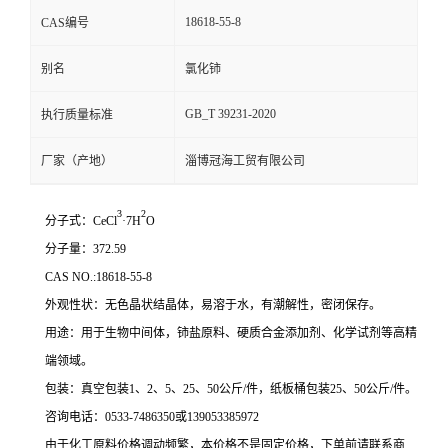
18618-55-8
CAS编号
别名
氯化铈
GB_T 39231-2020
执行质量标准
厂家（产地）
淄博冠海工贸有限公司
3
2
分子式：CeCl
·7H
O
分子量：372.59
CAS NO.:18618-55-8
外观性状：无色晶状结晶体，易溶于水，有潮解性，密闭保存。
用途：用于生物中间体，铈盐原料、硬质合金添加剂、化学试剂等高精
端领域。
包装：真空包装1、2、5、25、50公斤/件，纸板桶包装25、50公斤/件。
咨询电话：0533-7486350或139053385972
由于化工原料价格调动频繁，本价格不是固定价格，下单前请联系商