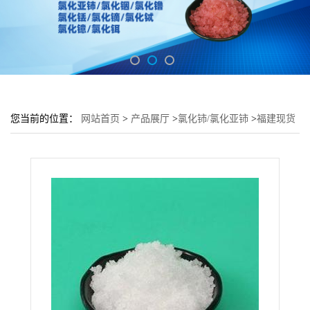
您当前的位置：
网站首页
>
产品展厅
>
氯化铈/氯化亚铈
>
福建现货
氯化铈 99.99%含量高 1kg起 石油催化剂使用