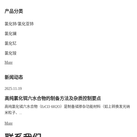
产品分类
氯化铈/氯化亚铈
氯化镧
氯化钇
氯化铵
More
新闻动态
2025-11-19
高纯氯化铒六水合物的制备方法及杂质控制要点
高纯氯化铒六水合物（ErCl3·6H2O）是制备铒掺杂功能材料（如上转换发光纳
米粒子、...
More