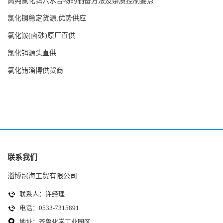
高纯氯化铒六水合物的制备方法及杂质控制要点
氯化镧稳定货源,优势供应
氯化铵(卤砂)原厂直供
氯化铒源头直供
氯化铕淄博供货商
联系我们
淄博冠海工贸有限公司
联系人：许经理
电话：0533-7315891
地址：齐鲁化学工业园区