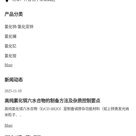
产品分类
氯化铈/氯化亚铈
氯化镧
氯化钇
氯化铵
More
新闻动态
2025-11-19
高纯氯化铒六水合物的制备方法及杂质控制要点
高纯氯化铒六水合物（ErCl3·6H2O）是制备铒掺杂功能材料（如上转换发光纳
米粒子、...
More