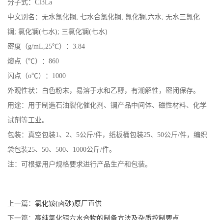
分子式：Cl3La
中文别名：无水氯化镧; 七水合氯化镧; 氯化镧,六水; 无水三氯化
镧; 氯化镧(七水); 三氯化镧(七水)
密度（g/mL,25℃）：3.84
熔点（℃）：860
闪点（o℃）：1000
外观性状：白色粉末，易溶于水和乙醇，有潮解性，密闭保存。
用途：用于制造石油裂化催化剂、镧产品中间体、磁性材料、化学
试剂等工业。
包装：真空包装1、2、5公斤/件，纸板桶包装25、50公斤/件，编织
袋包装25、50、500、1000公斤/件。
注：可根据用户规格要求进行产品生产和包装。
上一篇：
氯化铵(卤砂)原厂直供
下一篇：
高纯氯化铒六水合物的制备方法及杂质控制要点