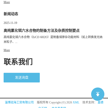
More
新闻动态
2025-11-19
高纯氯化铒六水合物的制备方法及杂质控制要点
高纯氯化铒六水合物（ErCl3·6H2O）是制备铒掺杂功能材料（如上转换发光纳
米粒子、...
More
联系我们
发送询盘
淄博冠海工贸有限公司
版权所有 Copyright (©) 2026
XML
技术支持：
盖德