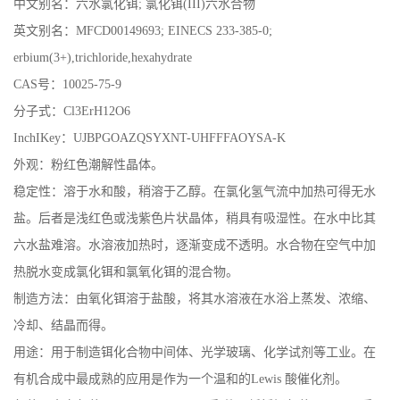
中文别名：六水氯化铒; 氯化铒(III)六水合物
英文别名：MFCD00149693; EINECS 233-385-0;
erbium(3+),trichloride,hexahydrate
CAS号：10025-75-9
分子式：Cl3ErH12O6
InchIKey：UJBPGOAZQSYXNT-UHFFFAOYSA-K
外观：粉红色潮解性晶体。
稳定性：溶于水和酸，稍溶于乙醇。在氯化氢气流中加热可得无水
盐。后者是浅红色或浅紫色片状晶体，稍具有吸湿性。在水中比其
六水盐难溶。水溶液加热时，逐渐变成不透明。水合物在空气中加
热脱水变成氯化铒和氯氧化铒的混合物。
制造方法：由氧化铒溶于盐酸，将其水溶液在水浴上蒸发、浓缩、
冷却、结晶而得。
用途：用于制造铒化合物中间体、光学玻璃、化学试剂等工业。在
有机合成中最成熟的应用是作为一个温和的Lewis 酸催化剂。