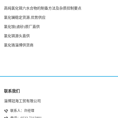
高纯氯化铒六水合物的制备方法及杂质控制要点
氯化镧稳定货源,优势供应
氯化铵(卤砂)原厂直供
氯化铒源头直供
氯化铕淄博供货商
联系我们
淄博冠海工贸有限公司
联系人：许经理
电话：0533-7315891