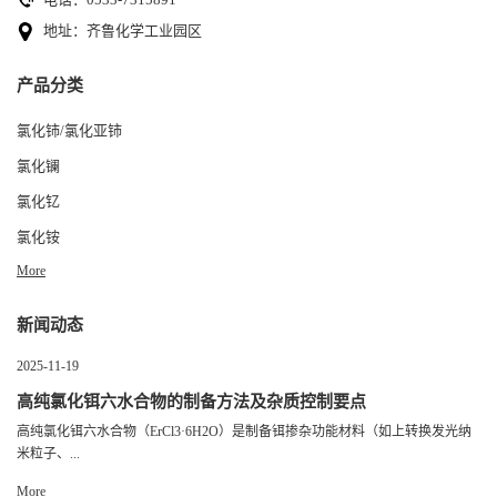
地址：齐鲁化学工业园区
产品分类
氯化铈/氯化亚铈
氯化镧
氯化钇
氯化铵
More
新闻动态
2025-11-19
高纯氯化铒六水合物的制备方法及杂质控制要点
高纯氯化铒六水合物（ErCl3·6H2O）是制备铒掺杂功能材料（如上转换发光纳
米粒子、...
More