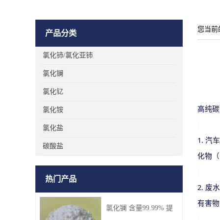
您当前
产品分类
氯化铈/氯化亚铈
氯化镧
氯化钇
高纯碳
氯化铵
氯化盐
1. 
碳酸盐
化物（
热门产品
2. 
有害物
氯化镧 含量99.99% 提