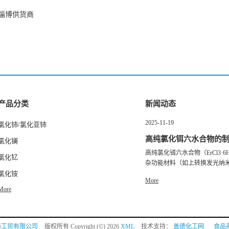
淄博供货商
产品分类
新闻动态
2025-11-19
氯化铈/氯化亚铈
高纯氯化铒六水合物的
氯化镧
高纯氯化铒六水合物（ErCl3·
控制要点
氯化钇
杂功能材料（如上转换发光纳米粒
氯化铵
More
More
海工贸有限公司
版权所有 Copyright (©) 2026
XML
技术支持：
盖德化工网
食品