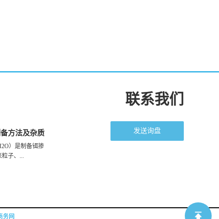
联系我们
发送询盘
制备方法及杂质
6H2O）是制备铒掺
子、...
商务网