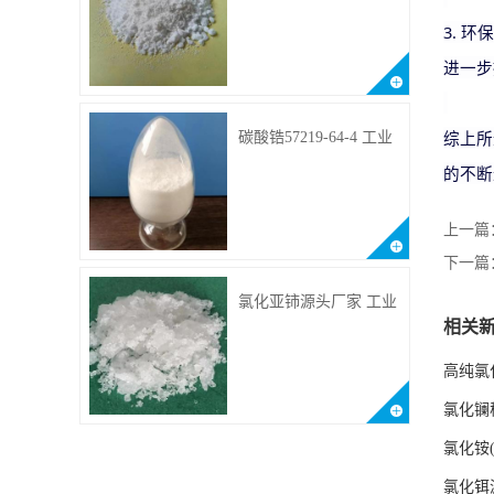
供样品 10099-58-8 货源
充足
3. 
进一步
综上所
碳酸锆57219-64-4 工业
级用于纤维处理剂
的不断
上一篇
下一篇
氯化亚铈源头厂家 工业
相关
级 含量99.99% 7790-86-
5冠海
高纯氯
氯化镧
氯化铵
氯化铒