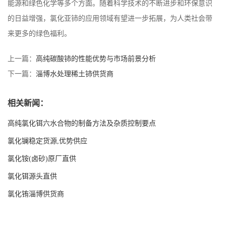
能源和绿色化学等多个方面。随着科学技术的不断进步和环保意识
的日益增强，氯化亚铈的应用领域有望进一步拓展，为人类社会带
来更多的绿色福利。
上一篇：
高纯碳酸铈的性能优势与市场前景分析
下一篇：
淄博水处理稀土铈供货商
相关新闻：
高纯氯化铒六水合物的制备方法及杂质控制要点
氯化镧稳定货源,优势供应
氯化铵(卤砂)原厂直供
氯化铒源头直供
氯化铕淄博供货商