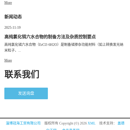
More
新闻动态
2025-11-19
高纯氯化铒六水合物的制备方法及杂质控制要点
高纯氯化铒六水合物（ErCl3·6H2O）是制备铒掺杂功能材料（如上转换发光纳
米粒子、...
More
联系我们
发送询盘
淄博冠海工贸有限公司
版权所有 Copyright (©) 2026
XML
技术支持：
盖德