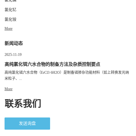
氯化钇
氯化铵
More
新闻动态
2025-11-19
高纯氯化铒六水合物的制备方法及杂质控制要点
高纯氯化铒六水合物（ErCl3·6H2O）是制备铒掺杂功能材料（如上转换发光纳
米粒子、...
More
联系我们
发送询盘