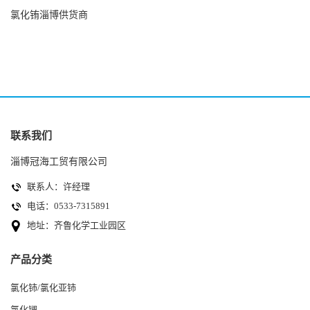
氯化铕淄博供货商
联系我们
淄博冠海工贸有限公司
联系人：许经理
电话：0533-7315891
地址：齐鲁化学工业园区
产品分类
氯化铈/氯化亚铈
氯化镧